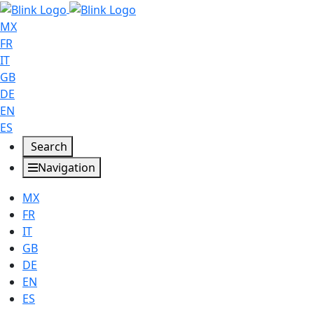
MX
FR
IT
GB
DE
EN
ES
Search
Navigation
MX
FR
IT
GB
DE
EN
ES