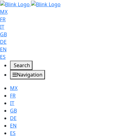
MX
FR
IT
GB
DE
EN
ES
Search
Navigation
MX
FR
IT
GB
DE
EN
ES