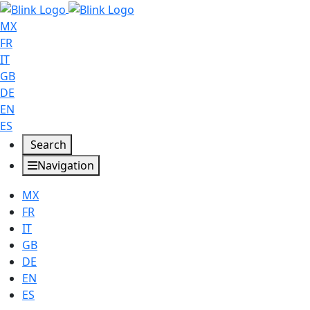
MX
FR
IT
GB
DE
EN
ES
Search
Navigation
MX
FR
IT
GB
DE
EN
ES