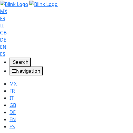
MX
FR
IT
GB
DE
EN
ES
Search
Navigation
MX
FR
IT
GB
DE
EN
ES