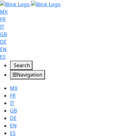
MX
FR
IT
GB
DE
EN
ES
Search
Navigation
MX
FR
IT
GB
DE
EN
ES