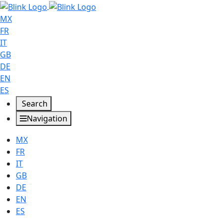
MX
FR
IT
GB
DE
EN
ES
Search
Navigation
MX
FR
IT
GB
DE
EN
ES