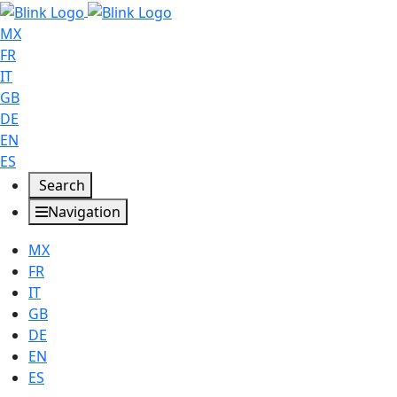
MX
FR
IT
GB
DE
EN
ES
Search
Navigation
MX
FR
IT
GB
DE
EN
ES