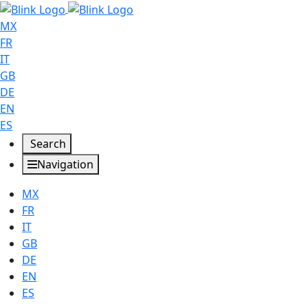
MX
FR
IT
GB
DE
EN
ES
Search
Navigation
MX
FR
IT
GB
DE
EN
ES