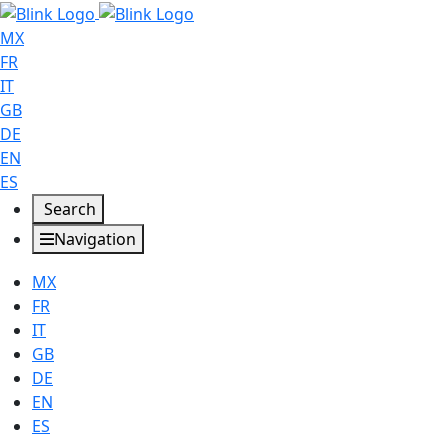
MX
FR
IT
GB
DE
EN
ES
Search
Navigation
MX
FR
IT
GB
DE
EN
ES