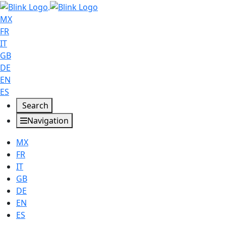
MX
FR
IT
GB
DE
EN
ES
Search
Navigation
MX
FR
IT
GB
DE
EN
ES