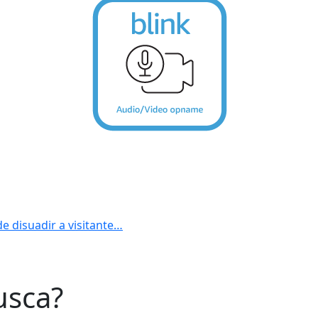
 de disuadir a visitante…
usca?