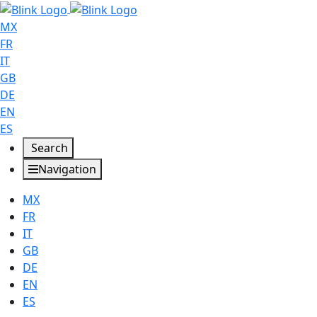
MX
FR
IT
GB
DE
EN
ES
Search
Navigation
MX
FR
IT
GB
DE
EN
ES