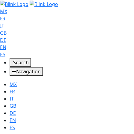
MX
FR
IT
GB
DE
EN
ES
Search
Navigation
MX
FR
IT
GB
DE
EN
ES