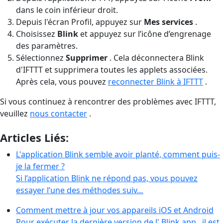
dans le coin inférieur droit.
Depuis l'écran Profil, appuyez sur
Mes services
.
Choisissez
Blink
et appuyez sur l’icône d’engrenage
des paramètres.
Sélectionnez
Supprimer
. Cela déconnectera Blink
d'IFTTT et supprimera toutes les applets associées.
Après cela, vous pouvez
reconnecter Blink à IFTTT
.
Si vous continuez à rencontrer des problèmes avec IFTTT,
veuillez
nous contacter
.
Articles Liés:
L'application Blink semble avoir planté, comment puis-
je la fermer ?
Si l’application Blink ne répond pas, vous pouvez
essayer l’une des méthodes suiv…
Comment mettre à jour vos appareils iOS et Android
Pour exécuter la dernière version de l' Blink app , il est