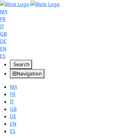
MX
FR
IT
GB
DE
EN
ES
Search
Navigation
MX
FR
IT
GB
DE
EN
ES