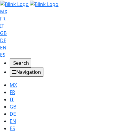
MX
FR
IT
GB
DE
EN
ES
Search
Navigation
MX
FR
IT
GB
DE
EN
ES