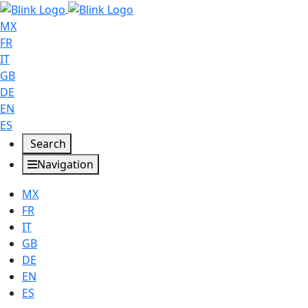
MX
FR
IT
GB
DE
EN
ES
Search
Navigation
MX
FR
IT
GB
DE
EN
ES