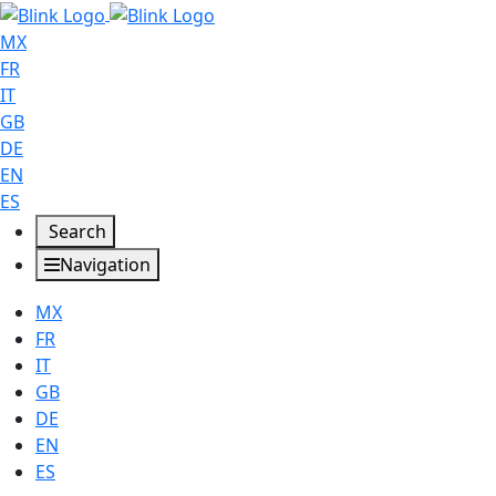
MX
FR
IT
GB
DE
EN
ES
Search
Navigation
MX
FR
IT
GB
DE
EN
ES