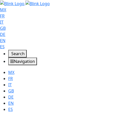
MX
FR
IT
GB
DE
EN
ES
Search
Navigation
MX
FR
IT
GB
DE
EN
ES