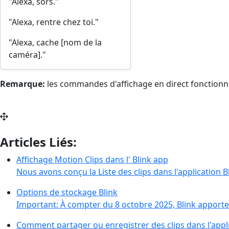
"Alexa, sors."
"Alexa, rentre chez toi."
"Alexa, cache [nom de la
caméra]."
Remarque:
les commandes d'affichage en direct fonctionne
Articles Liés:
Affichage Motion Clips dans l' Blink app
Nous avons conçu la Liste des clips dans l'application Bl
Options de stockage Blink
Important: À compter du 8 octobre 2025, Blink apporte
Comment partager ou enregistrer des clips dans l'appli