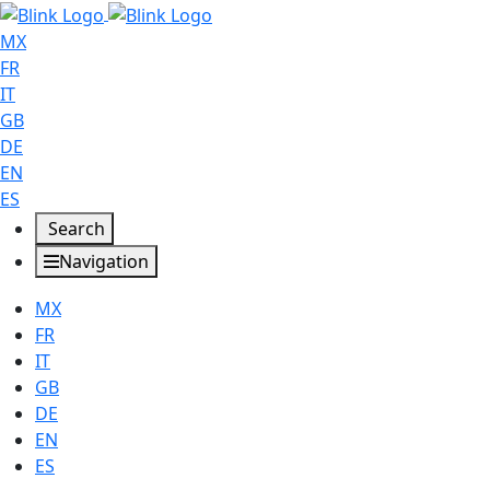
MX
FR
IT
GB
DE
EN
ES
Search
Navigation
MX
FR
IT
GB
DE
EN
ES