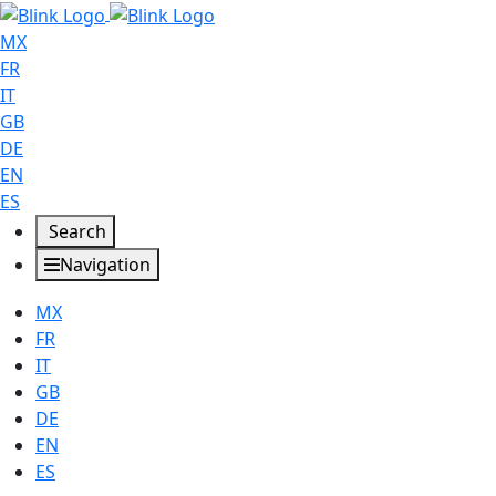
MX
FR
IT
GB
DE
EN
ES
Search
Navigation
MX
FR
IT
GB
DE
EN
ES