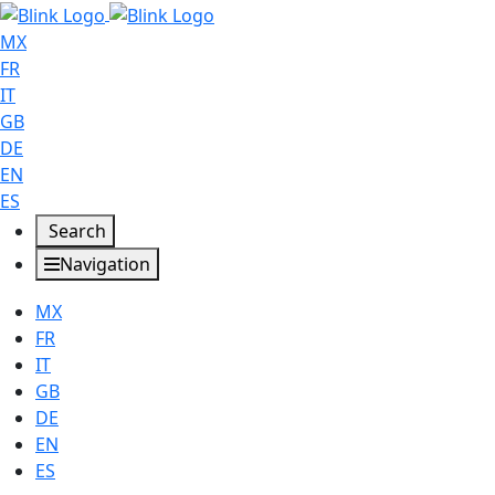
MX
FR
IT
GB
DE
EN
ES
Search
Navigation
MX
FR
IT
GB
DE
EN
ES