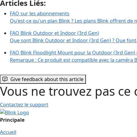
Articles Liés:
FAQ sur les abonnements
Qu'est-ce qu'un plan Blink ? Les plans Blink offrent d
FAQ Blink Outdoor et Indoor (3rd Gen)
Que sont Blink Outdoor et Indoor (3rd Gen) ? Que font
FAQ Blink Floodlight Mount pour la Outdoor (3rd Gen
Remarque : Ce produit est compatible avec la caméra 
Give feedback about this article
Vous ne trouvez pas ce 
Contactez le support
Principale
Accueil