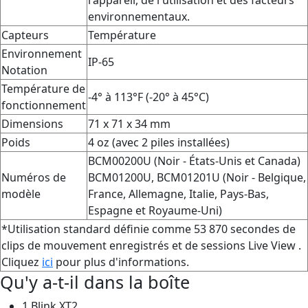
l'appareil, de l'utilisation et des facteurs
environnementaux.
Capteurs
Température
Environnement
IP-65
Notation
Température de
-4° à 113°F (-20° à 45°C)
fonctionnement
Dimensions
71 x 71 x 34 mm
Poids
4 oz (avec 2 piles installées)
BCM00200U (Noir - États-Unis et Canada)
Numéros de
BCM01200U, BCM01201U (Noir - Belgique,
modèle
France, Allemagne, Italie, Pays-Bas,
Espagne et Royaume-Uni)
*Utilisation standard définie comme 53 870 secondes de
clips de mouvement enregistrés et de sessions Live View .
Cliquez
ici
pour plus d'informations.
Qu'y a-t-il dans la boîte
1 Blink XT2