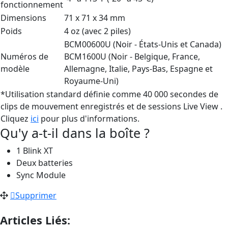
fonctionnement
Dimensions
71 x 71 x 34 mm
Poids
4 oz (avec 2 piles)
BCM00600U (Noir - États-Unis et Canada)
Numéros de
BCM1600U (Noir - Belgique, France,
modèle
Allemagne, Italie, Pays-Bas, Espagne et
Royaume-Uni)
*Utilisation standard définie comme 40 000 secondes de
clips de mouvement enregistrés et de sessions Live View .
Cliquez
ici
pour plus d'informations.
Qu'y a-t-il dans la boîte ?
1 Blink XT
Deux batteries
Sync Module
Supprimer
Articles Liés: