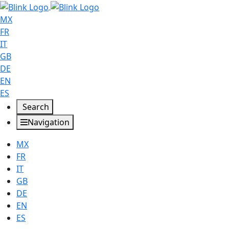
MX
FR
IT
GB
DE
EN
ES
Search
Navigation
MX
FR
IT
GB
DE
EN
ES