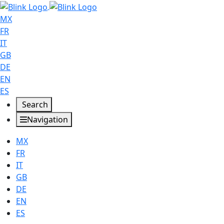
MX
FR
IT
GB
DE
EN
ES
Search
Navigation
MX
FR
IT
GB
DE
EN
ES