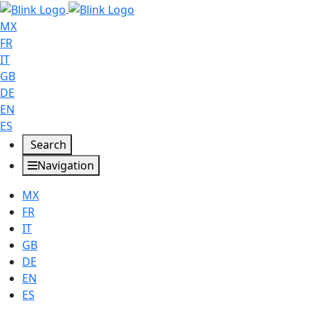
MX
FR
IT
GB
DE
EN
ES
Search
Navigation
MX
FR
IT
GB
DE
EN
ES