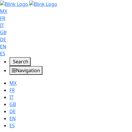
MX
FR
IT
GB
DE
EN
ES
Search
Navigation
MX
FR
IT
GB
DE
EN
ES