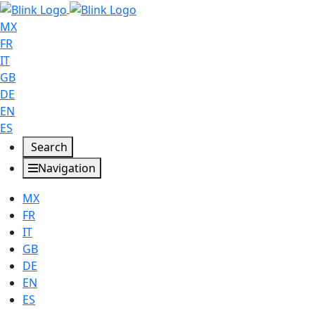
MX
FR
IT
GB
DE
EN
ES
Search
Navigation
MX
FR
IT
GB
DE
EN
ES