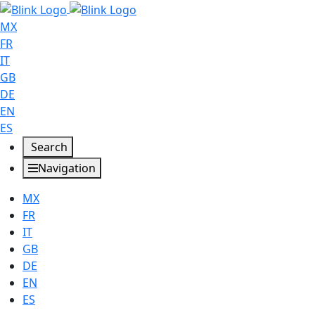
MX
FR
IT
GB
DE
EN
ES
Search
Navigation
MX
FR
IT
GB
DE
EN
ES