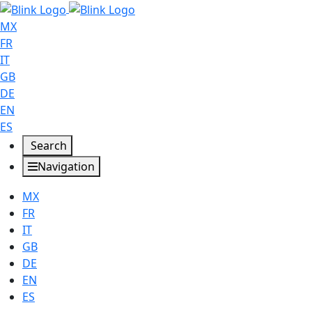
MX
FR
IT
GB
DE
EN
ES
Search
Navigation
MX
FR
IT
GB
DE
EN
ES