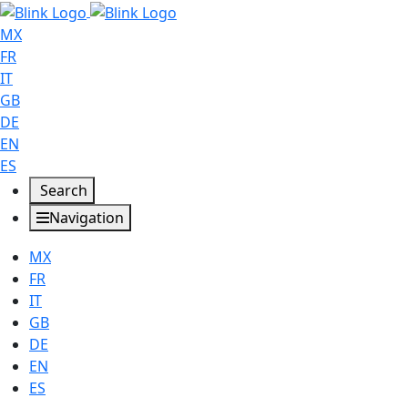
MX
FR
IT
GB
DE
EN
ES
Search
Navigation
MX
FR
IT
GB
DE
EN
ES