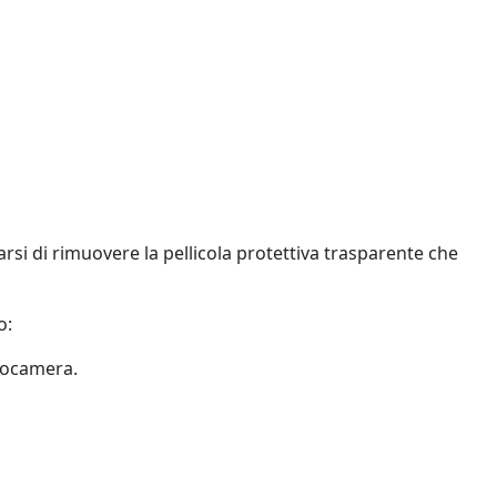
rsi di rimuovere la pellicola protettiva trasparente che
o:
otocamera.