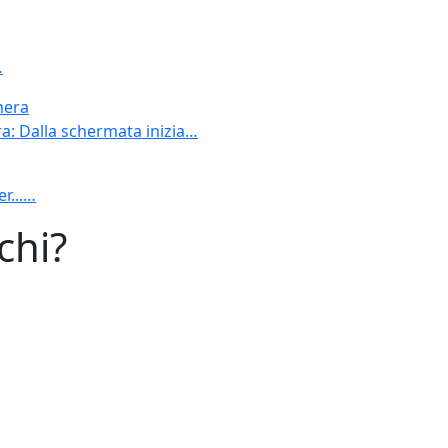
…
mera
ra: Dalla schermata inizia…
r...…
chi?