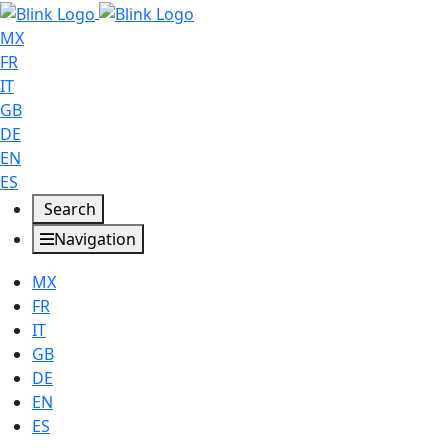
MX
FR
IT
GB
DE
EN
ES
Search
Navigation
MX
FR
IT
GB
DE
EN
ES