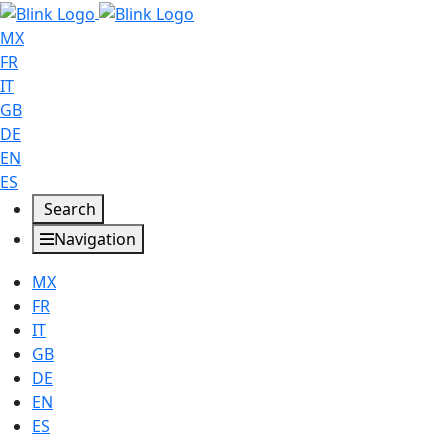
MX
FR
IT
GB
DE
EN
ES
Search
Navigation
MX
FR
IT
GB
DE
EN
ES