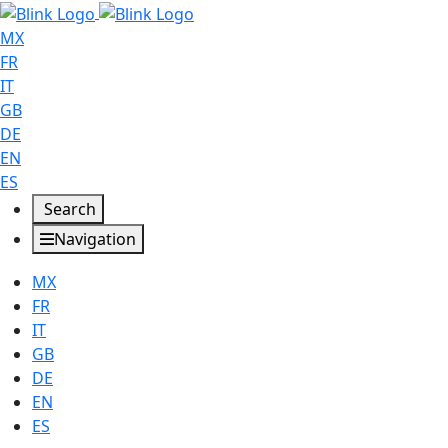
MX
FR
IT
GB
DE
EN
ES
Search
Navigation
MX
FR
IT
GB
DE
EN
ES