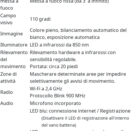
messa a
Messa a fuoco fissa (da 3' a infinito)
fuoco
Campo
110 gradi
visivo
Colore pieno, bilanciamento automatico del
Immagine
bianco, esposizione automatica
Illuminatore
LED a infrarossi da 850 nm
Rilevamento
Rilevamento hardware a infrarossi con
del
sensibilità regolabile.
movimento
Portata: circa 20 piedi
Zone di
Mascherare determinate aree per impedire
attività
selettivamente gli avvisi di movimento.
Wi-Fi a 2,4 GHz
Radio
Protocollo Blink 900 MHz
Audio
Microfono incorporato
LED blu: connessione internet / Registrazione
(Disattivare il LED di registrazione all'interno
del vano batteria)