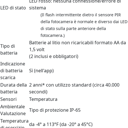
LED rosso: nessuna connessione/errore di
LED di stato
sistema
(Il flash intermittente dietro il sensore PIR
della fotocamera è normale e diverso dai LED
di stato sulla parte anteriore della
fotocamera.)
Batterie al litio non ricaricabili formato AA da
Tipo di
1,5 volt
batteria
(2 inclusi e obbligatori)
Indicazione
di batteria
Sì (nell'app)
scarica
Durata della
2 anni* con utilizzo standard (circa 40.000
batteria
secondi)
Sensori
Temperatura
Ambientale
Tipo di protezione IP-65
Valutazione
Temperatura
da -4° a 113°F (da -20° a 45°C)
di esercizio