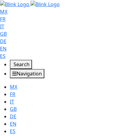
MX
FR
IT
GB
DE
EN
ES
Search
Navigation
MX
FR
IT
GB
DE
EN
ES