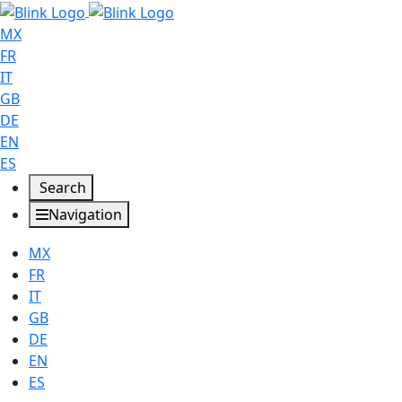
MX
FR
IT
GB
DE
EN
ES
Search
Navigation
MX
FR
IT
GB
DE
EN
ES