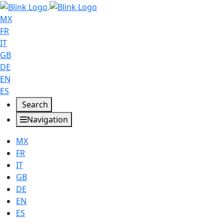
MX
FR
IT
GB
DE
EN
ES
Search
Navigation
MX
FR
IT
GB
DE
EN
ES