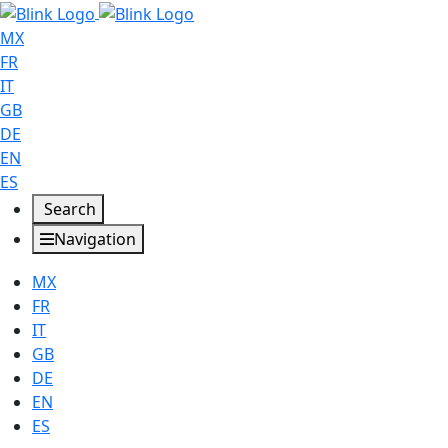
MX
FR
IT
GB
DE
EN
ES
Search
Navigation
MX
FR
IT
GB
DE
EN
ES