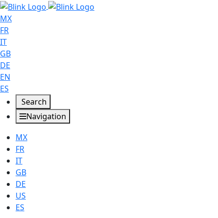
MX
FR
IT
GB
DE
EN
ES
Search
Navigation
MX
FR
IT
GB
DE
US
ES