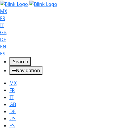
MX
FR
IT
GB
DE
EN
ES
Search
Navigation
MX
FR
IT
GB
DE
US
ES