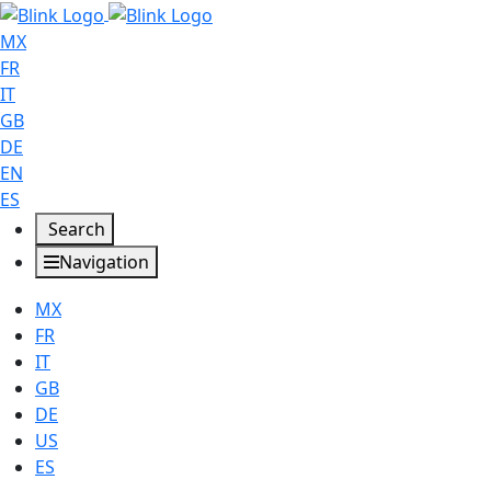
MX
FR
IT
GB
DE
EN
ES
Search
Navigation
MX
FR
IT
GB
DE
US
ES