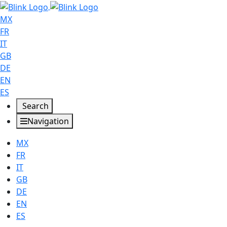
MX
FR
IT
GB
DE
EN
ES
Search
Navigation
MX
FR
IT
GB
DE
EN
ES