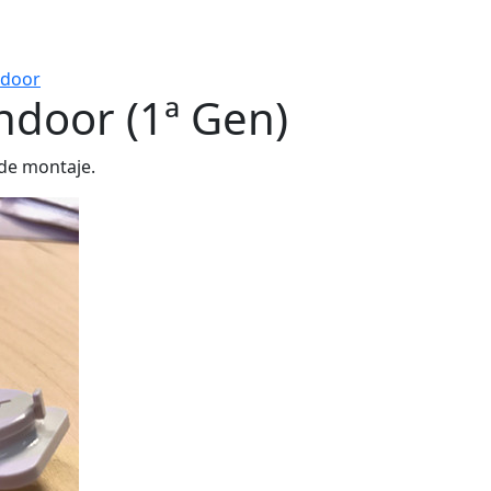
ndoor
ndoor (1ª Gen)
 de montaje.