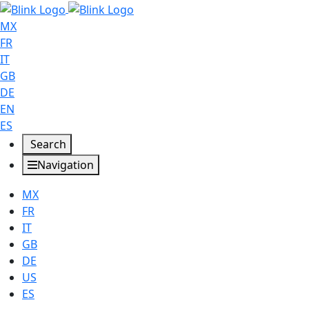
MX
FR
IT
GB
DE
EN
ES
Search
Navigation
MX
FR
IT
GB
DE
US
ES