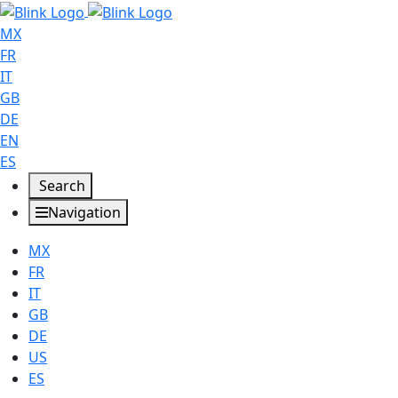
MX
FR
IT
GB
DE
EN
ES
Search
Navigation
MX
FR
IT
GB
DE
US
ES