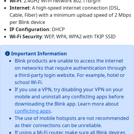
Wi-Fi
: 2.4GHz Wi-Fi network 802.11b/g/n
Internet
: A high-speed internet connection (DSL,
Cable, Fiber) with a minimum upload speed of 2 Mbps
per Blink device
IP Configuration
: DHCP
Wi-Fi Security
: WEP, WPA, WPA2 with TKIP SSID
Important Information
Blink products are unable to access the internet
on networks that require authentication through
a third-party login website. For example, hotel or
school Wi-Fi.
If you use a VPN, try disabling your VPN on your
mobile and uninstall any conflicting apps before
downloading the Blink app. Learn more about
conflicting apps
.
The use of mobile hotspots are not recommended
as their connections can be unreliable.
If using a Mi-Fi router, make sure all Blink devices