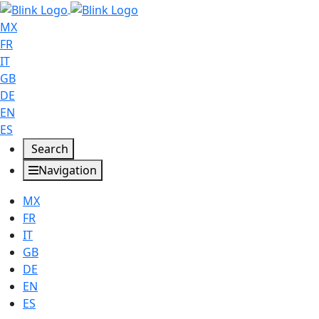
MX
FR
IT
GB
DE
EN
ES
Search
Navigation
MX
FR
IT
GB
DE
EN
ES