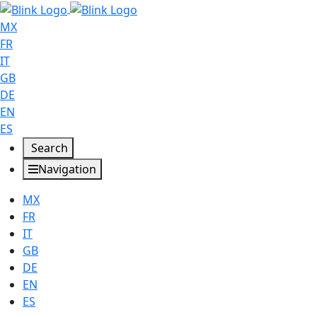
MX
FR
IT
GB
DE
EN
ES
Search
Navigation
MX
FR
IT
GB
DE
EN
ES