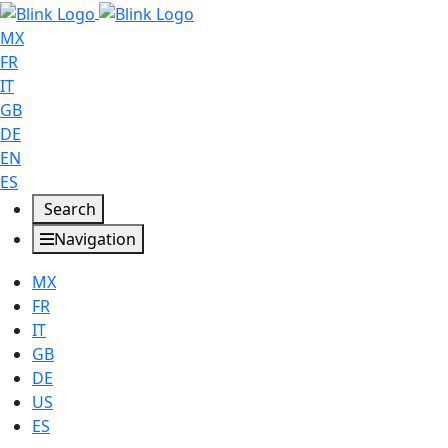
MX
FR
IT
GB
DE
EN
ES
Search
Navigation
MX
FR
IT
GB
DE
US
ES