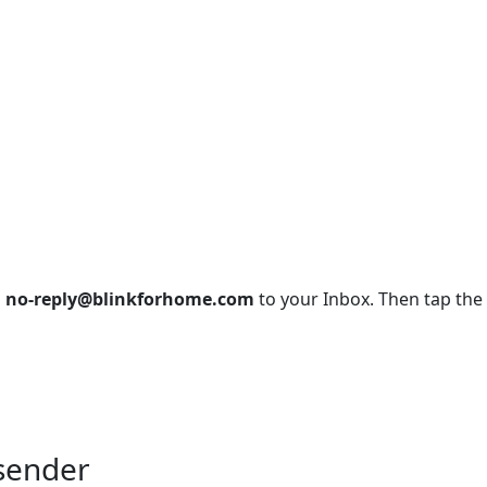
m
no-reply@blinkforhome.com
to your Inbox. Then tap the
bsender