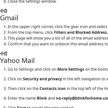
Close the Settings window.
Gmail
In the upper right corner, click the gear icon and selec
From the top menu, click
Filters and Blocked Address.
This page will show you a list of all of the email addre
Confirm that you want to unblock this email address to
Yahoo Mail
Go to Settings and click on
More Settings
on the botto
Click on
Security and privacy
in the left navigation to
Then click on the
Contacts icon
in the top left of the
Enter the name
Blink
and
no-reply@blinkforhome.c
Click
Save
to create the new contact.