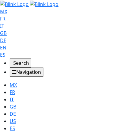
MX
FR
IT
GB
DE
EN
ES
Search
Navigation
MX
FR
IT
GB
DE
US
ES