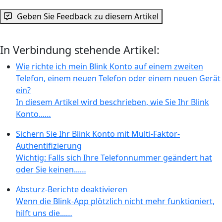
Geben Sie Feedback zu diesem Artikel
In Verbindung stehende Artikel:
Wie richte ich mein Blink Konto auf einem zweiten
Telefon, einem neuen Telefon oder einem neuen Gerät
ein?
In diesem Artikel wird beschrieben, wie Sie Ihr Blink
Konto...…
Sichern Sie Ihr Blink Konto mit Multi-Faktor-
Authentifizierung
Wichtig: Falls sich Ihre Telefonnummer geändert hat
oder Sie keinen...…
Absturz-Berichte deaktivieren
Wenn die Blink-App plötzlich nicht mehr funktioniert,
hilft uns die...…