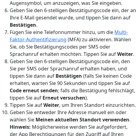
Augensymbol, um anzuzeigen, was Sie eingeben.
Geben Sie den 6-stelligen Bestätigungscode ein, der an
Ihre E-Mail gesendet wurde, und tippen Sie dann auf
Bestätigen
.
Fügen Sie eine Telefonnummer hinzu, um die
Multi-
Faktor-Authentifizierung
(MFA) zu aktivieren. Wählen
Sie, ob Sie Bestätigungscodes per SMS oder
Sprachanruf erhalten möchten. Tippen Sie auf
Weiter
.
Geben Sie den 6-stelligen Bestätigungscode ein, den
Sie per SMS oder Sprachanruf erhalten haben, und
tippen Sie dann auf
Bestätigen
(falls Sie keinen Code
erhalten, warten Sie 90 Sekunden und tippen Sie auf
Code erneut senden
; falls die Bestätigung fehlschlägt,
tippen Sie auf
Erneut versuchen
).
Tippen Sie auf
Weiter
, um Ihren Standort einzurichten.
Geben Sie entweder Ihre Adresse manuell ein oder
wählen Sie
Meinen aktuellen Standort verwenden
.
Hinweis:
Möglicherweise werden Sie aufgefordert,
der App Berechtigungen für den Zugriff auf Ihren