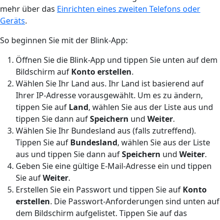
mehr über das
Einrichten eines zweiten Telefons oder
Geräts
.
So beginnen Sie mit der Blink-App:
Öffnen Sie die Blink-App und tippen Sie unten auf dem
Bildschirm auf
Konto erstellen
.
Wählen Sie Ihr Land aus. Ihr Land ist basierend auf
Ihrer IP-Adresse vorausgewählt. Um es zu ändern,
tippen Sie auf
Land
, wählen Sie aus der Liste aus und
tippen Sie dann auf
Speichern
und
Weiter
.
Wählen Sie Ihr Bundesland aus (falls zutreffend).
Tippen Sie auf
Bundesland
, wählen Sie aus der Liste
aus und tippen Sie dann auf
Speichern
und
Weiter
.
Geben Sie eine gültige E-Mail-Adresse ein und tippen
Sie auf
Weiter
.
Erstellen Sie ein Passwort und tippen Sie auf
Konto
erstellen
. Die Passwort-Anforderungen sind unten auf
dem Bildschirm aufgelistet. Tippen Sie auf das