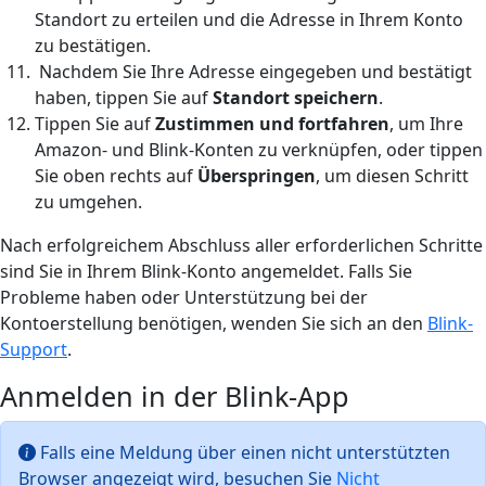
Standort zu erteilen und die Adresse in Ihrem Konto
zu bestätigen.
Nachdem Sie Ihre Adresse eingegeben und bestätigt
haben, tippen Sie auf
Standort speichern
.
Tippen Sie auf
Zustimmen und fortfahren
, um Ihre
Amazon- und Blink-Konten zu verknüpfen, oder tippen
Sie oben rechts auf
Überspringen
, um diesen Schritt
zu umgehen.
Nach erfolgreichem Abschluss aller erforderlichen Schritte
sind Sie in Ihrem Blink-Konto angemeldet. Falls Sie
Probleme haben oder Unterstützung bei der
Kontoerstellung benötigen, wenden Sie sich an den
Blink-
Support
.
Anmelden in der Blink-App
Falls eine Meldung über einen nicht unterstützten
Browser angezeigt wird, besuchen Sie
Nicht