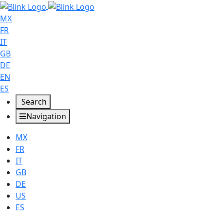
MX
FR
IT
GB
DE
EN
ES
Search
Navigation
MX
FR
IT
GB
DE
US
ES