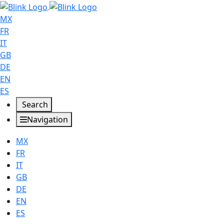
MX
FR
IT
GB
DE
EN
ES
Search
Navigation
MX
FR
IT
GB
DE
EN
ES