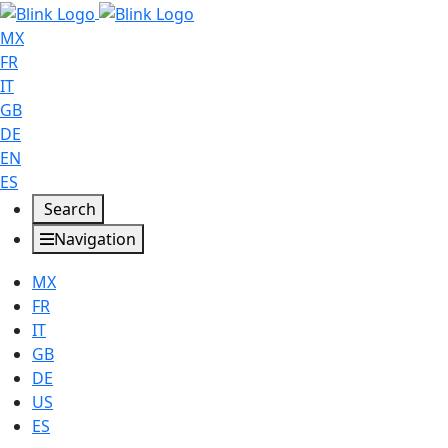
MX
FR
IT
GB
DE
EN
ES
Search
Navigation
MX
FR
IT
GB
DE
US
ES