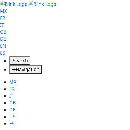
MX
FR
IT
GB
DE
EN
ES
Search
Navigation
MX
FR
IT
GB
DE
US
ES