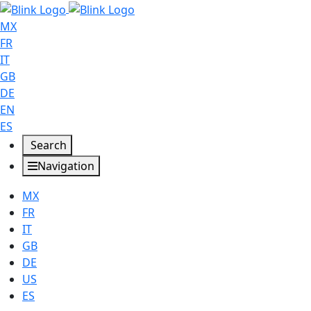
MX
FR
IT
GB
DE
EN
ES
Search
Navigation
MX
FR
IT
GB
DE
US
ES